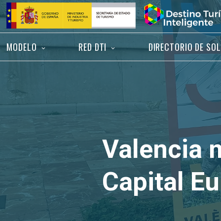
Saltar
Inicio
al
contenido
MODELO
RED DTI
DIRECTORIO DE SO
Valencia m
Capital Eu