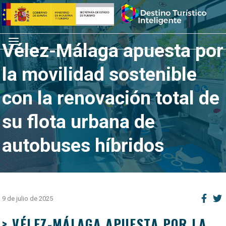
Saltar
Inicio
al
contenido
Menú
Vélez-Málaga apuesta por
la movilidad sostenible
con la renovación total de
su flota urbana de
autobuses híbridos
9 de julio de 2025
> VÉLEZ-MÁLAGA APUESTA POR LA