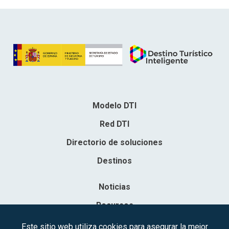
Modelo DTI
Red DTI
Directorio de soluciones
Destinos
Noticias
Recursos
Contacto
Este sitio web utiliza cookies para asegurar la mejor