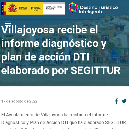
Saltar
Inicio
al
contenido
Menú
Villajoyosa recibe el
informe diagnóstico y
plan de acción DTI
elaborado por SEGITTUR
17 de agosto de 2022
El Ayuntamiento de Villajoyosa ha recibido el Informe
Diagnóstico y Plan de Acción DTI que ha elaborado SEGITTUR,