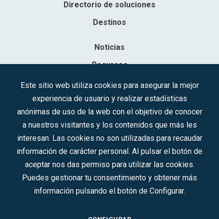
Directorio de soluciones
Destinos
Noticias
Recursos
Contacto
Este sitio web utiliza cookies para asegurar la mejor
experiencia de usuario y realizar estadísticas
Sociedad Mercantil Estatal para la Gestión de la Innovación y las
anónimas de uso de la web con el objetivo de conocer
Tecnologías Turísticas, S.A.M.P.
a nuestros visitantes y los contenidos que más les
Inscrita en el R.M. de Madrid, T, 12593, Se. 8, F. 129, H. 201.307.
interesan. Las cookies no son utilizadas para recaudar
C.I.F.: A-81/874.984
información de carácter personal. Al pulsar el botón de
aceptar nos das permiso para utilizar las cookies.
Síguenos en redes sociales:
Puedes gestionar tu consentimiento y obtener más
información pulsando el botón de Configurar.
CONTACTO