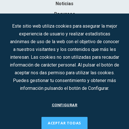
Noticias
Recursos
Contacto
Este sitio web utiliza cookies para asegurar la mejor
experiencia de usuario y realizar estadísticas
Sociedad Mercantil Estatal para la Gestión de la Innovación y las
anónimas de uso de la web con el objetivo de conocer
Tecnologías Turísticas, S.A.M.P.
a nuestros visitantes y los contenidos que más les
Inscrita en el R.M. de Madrid, T, 12593, Se. 8, F. 129, H. 201.307.
interesan. Las cookies no son utilizadas para recaudar
C.I.F.: A-81/874.984
información de carácter personal. Al pulsar el botón de
aceptar nos das permiso para utilizar las cookies.
Síguenos en redes sociales:
Puedes gestionar tu consentimiento y obtener más
información pulsando el botón de Configurar.
CONTACTO
CONFIGURAR
ACEPTAR TODAS
2022 © DTI · Todos los derechos reservados ·
Aviso legal
·