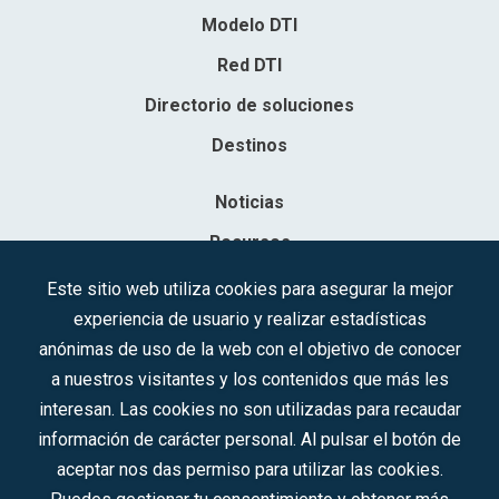
Modelo DTI
Red DTI
Directorio de soluciones
Destinos
Noticias
Recursos
Contacto
Este sitio web utiliza cookies para asegurar la mejor
experiencia de usuario y realizar estadísticas
Sociedad Mercantil Estatal para la Gestión de la Innovación y las
anónimas de uso de la web con el objetivo de conocer
Tecnologías Turísticas, S.A.M.P.
a nuestros visitantes y los contenidos que más les
Inscrita en el R.M. de Madrid, T, 12593, Se. 8, F. 129, H. 201.307.
interesan. Las cookies no son utilizadas para recaudar
C.I.F.: A-81/874.984
información de carácter personal. Al pulsar el botón de
aceptar nos das permiso para utilizar las cookies.
Síguenos en redes sociales: