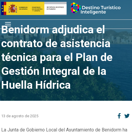
Saltar
Inicio
al
contenido
Menú
Benidorm adjudica el
contrato de asistencia
técnica para el Plan de
Gestión Integral de la
Huella Hídrica
13 de agosto de 2025
La Junta de Gobierno Local del Ayuntamiento de Benidorm ha