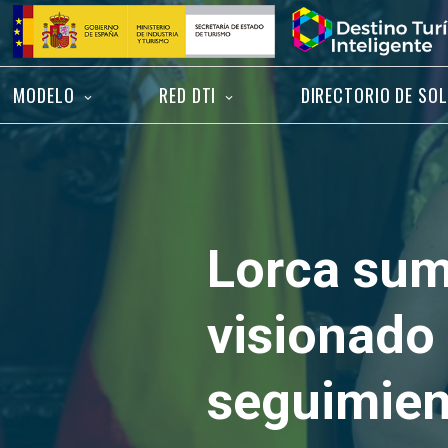
Saltar
Inicio
al
contenido
MODELO
RED DTI
DIRECTORIO DE SO
Lorca sum
visionado
seguimien