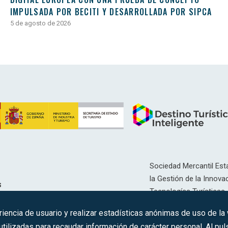
IMPULSADA POR BECITI Y DESARROLLADA POR SIPCA
5 de agosto de 2026
Sociedad Mercantil Esta
la Gestión de la Innovac
s
Tecnologías Turísticas, 
Inscrita en el R.M. de Ma
riencia de usuario y realizar estadísticas anónimas de uso de la
12593, Se. 8, F. 129, H. 
ilizadas para recaudar información de carácter personal. Al puls