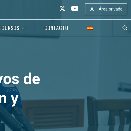
Área privada
ECURSOS
CONTACTO
ABR
BAR
DE
BÚS
vos de
n y