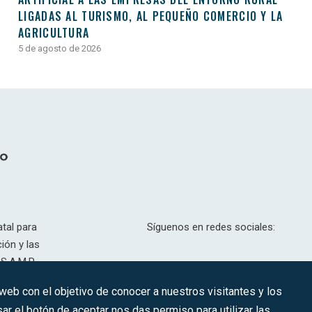
LIGADAS AL TURISMO, AL PEQUEÑO COMERCIO Y LA
AGRICULTURA
5 de agosto de 2026
tal para
Síguenos en redes sociales:
ión y las
S.A.M.P.
drid, T,
 web con el objetivo de conocer a nuestros visitantes y los
201.307.
ar el botón de aceptar nos das permiso para utilizar las