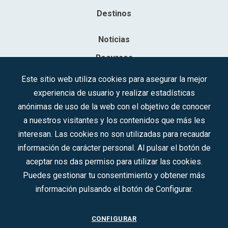
Destinos
Noticias
Recursos
Contacto
Este sitio web utiliza cookies para asegurar la mejor
experiencia de usuario y realizar estadísticas
Sociedad Mercantil Estatal para la Gestión de la Innovación y las
anónimas de uso de la web con el objetivo de conocer
Tecnologías Turísticas, S.A.M.P.
a nuestros visitantes y los contenidos que más les
Inscrita en el R.M. de Madrid, T, 12593, Se. 8, F. 129, H. 201.307.
interesan. Las cookies no son utilizadas para recaudar
C.I.F.: A-81/874.984
información de carácter personal. Al pulsar el botón de
aceptar nos das permiso para utilizar las cookies.
Síguenos en redes sociales:
Puedes gestionar tu consentimiento y obtener más
información pulsando el botón de Configurar.
CONTACTO
CONFIGURAR