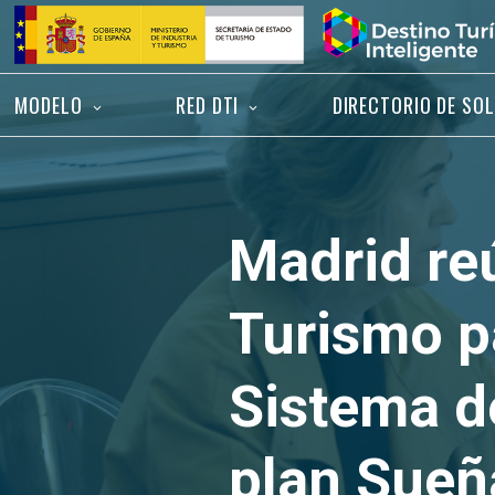
Saltar
Inicio
al
contenido
MODELO
RED DTI
DIRECTORIO DE SO
Madrid re
Turismo p
Sistema de
plan Sueñ