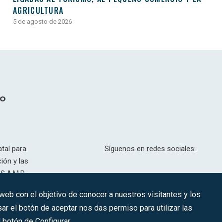
AGRICULTURA
5 de agosto de 2026
tal para
Síguenos en redes sociales:
ión y las
S.A.M.P.
drid, T,
 web con el objetivo de conocer a nuestros visitantes y los
201.307.
ar el botón de aceptar nos das permiso para utilizar las
CONTACTO
botón de Configurar.