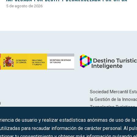
5 de agosto de 2026
Sociedad Mercantil Esta
la Gestión de la Innovac
s
Tecnologías Turísticas, 
Inscrita en el R.M. de Ma
riencia de usuario y realizar estadísticas anónimas de uso de la
12593, Se. 8, F. 129, H. 
ilizadas para recaudar información de carácter personal. Al puls
tionar tu consentimiento y obtener más información pulsando el 