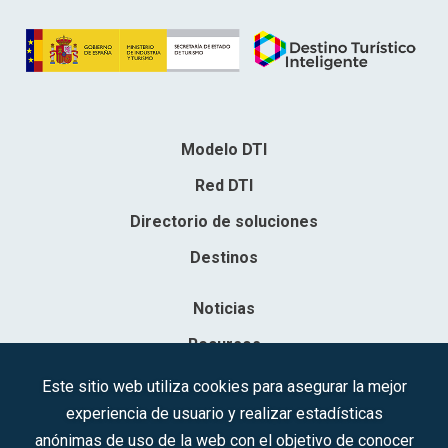
Modelo DTI
Red DTI
Directorio de soluciones
Destinos
Noticias
Recursos
Contacto
Este sitio web utiliza cookies para asegurar la mejor
experiencia de usuario y realizar estadísticas
Sociedad Mercantil Estatal para la Gestión de la Innovación y las
anónimas de uso de la web con el objetivo de conocer