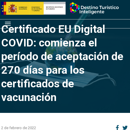
Saltar
Inicio
al
contenido
Menú
Certificado EU Digital
COVID: comienza el
período de aceptación de
270 días para los
certificados de
vacunación
2 de febrero de 2022