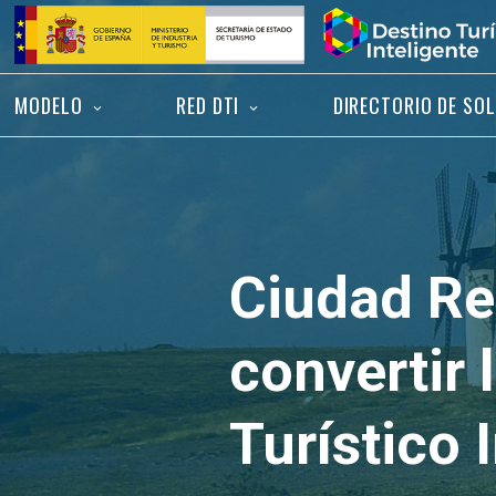
Saltar
Inicio
al
contenido
MODELO
RED DTI
DIRECTORIO DE SO
Ciudad Rea
convertir 
Turístico 