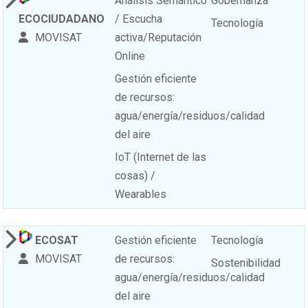
Análisis Semántico
Gobernanza
ECOCIUDADANO
/ Escucha
Tecnología
MOVISAT
activa/Reputación
Online
Gestión eficiente
de recursos:
agua/energía/residuos/calidad
del aire
IoT (Internet de las
cosas) /
Wearables
ECOSAT
Gestión eficiente
Tecnología
MOVISAT
de recursos:
Sostenibilidad
agua/energía/residuos/calidad
del aire