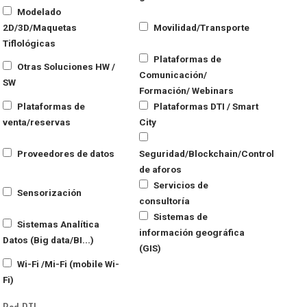
Modelado
2D/3D/Maquetas
Movilidad/Transporte
Tiflológicas
Plataformas de
Otras Soluciones HW /
Comunicación/
SW
Formación/ Webinars
Plataformas de
Plataformas DTI / Smart
venta/reservas
City
Proveedores de datos
Seguridad/Blockchain/Control
de aforos
Servicios de
Sensorización
consultoría
Sistemas de
Sistemas Analítica
información geográfica
Datos (Big data/BI...)
(GIS)
Wi-Fi /Mi-Fi (mobile Wi-
Fi)