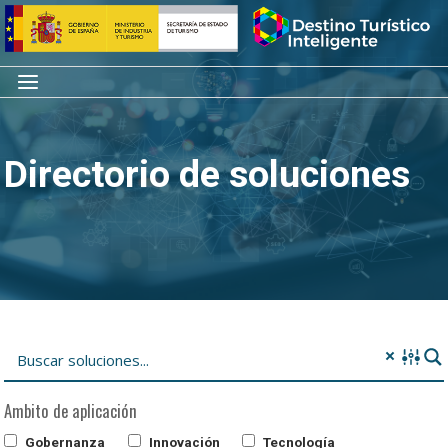
Saltar
Inicio
al
contenido
Menú
Directorio de soluciones
Ambito de aplicación
Gobernanza
Innovación
Tecnología