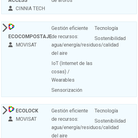
ACCESS
de aforos
CINNIA TECH
Gestión eficiente
Tecnología
ECOCOMPOSTAJE
de recursos:
Sostenibilidad
MOVISAT
agua/energía/residuos/calidad
del aire
IoT (Internet de las
cosas) /
Wearables
Sensorización
ECOLOCK
Gestión eficiente
Tecnología
MOVISAT
de recursos:
Sostenibilidad
agua/energía/residuos/calidad
del aire