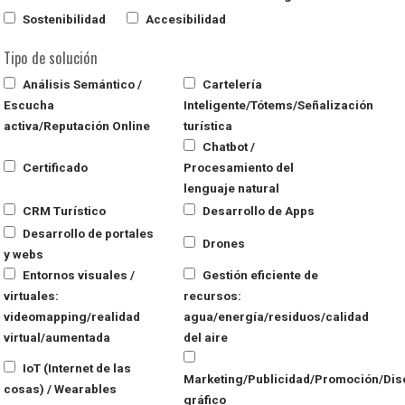
Sostenibilidad
Accesibilidad
Tipo de solución
Análisis Semántico /
Cartelería
Escucha
Inteligente/Tótems/Señalización
activa/Reputación Online
turística
Chatbot /
Certificado
Procesamiento del
lenguaje natural
CRM Turístico
Desarrollo de Apps
Desarrollo de portales
Drones
y webs
Entornos visuales /
Gestión eficiente de
virtuales:
recursos:
videomapping/realidad
agua/energía/residuos/calidad
virtual/aumentada
del aire
IoT (Internet de las
Marketing/Publicidad/Promoción/Dis
cosas) / Wearables
gráfico