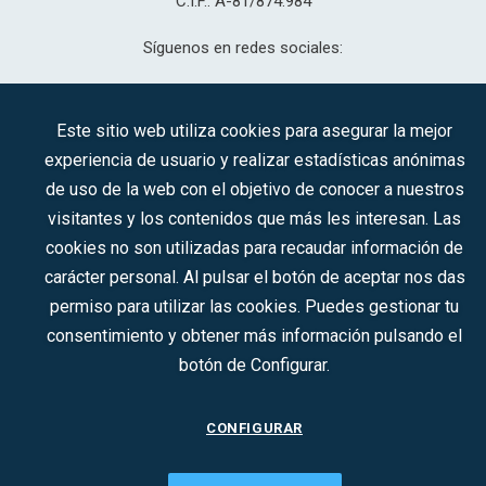
C.I.F.: A-81/874.984
Síguenos en redes sociales:
Este sitio web utiliza cookies para asegurar la mejor
CONTACTO
experiencia de usuario y realizar estadísticas anónimas
de uso de la web con el objetivo de conocer a nuestros
visitantes y los contenidos que más les interesan. Las
2022 © DTI · Todos los derechos reservados ·
Aviso legal
·
cookies no son utilizadas para recaudar información de
Política de privacidad
·
Política de Cookies
carácter personal. Al pulsar el botón de aceptar nos das
permiso para utilizar las cookies. Puedes gestionar tu
consentimiento y obtener más información pulsando el
botón de Configurar.
CONFIGURAR