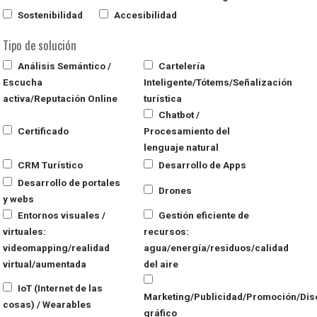
Sostenibilidad
Accesibilidad
Tipo de solución
Análisis Semántico /
Cartelería
Escucha
Inteligente/Tótems/Señalización
activa/Reputación Online
turística
Chatbot /
Certificado
Procesamiento del
lenguaje natural
CRM Turístico
Desarrollo de Apps
Desarrollo de portales
Drones
y webs
Entornos visuales /
Gestión eficiente de
virtuales:
recursos:
videomapping/realidad
agua/energía/residuos/calidad
virtual/aumentada
del aire
IoT (Internet de las
Marketing/Publicidad/Promoción/Dis
cosas) / Wearables
gráfico