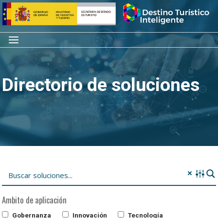
Saltar
Inicio
al
contenido
Menú
Directorio de soluciones
Ambito de aplicación
Gobernanza
Innovación
Tecnología