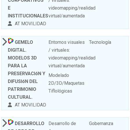
CORPORATIVOS
/ virtuales:
E
videomapping/realidad
INSTITUCIONALES
virtual/aumentada
AT MOVILIDAD
GEMELO
Entornos visuales
Tecnología
DIGITAL.
/ virtuales:
MODELOS 3D
videomapping/realidad
PARA LA
virtual/aumentada
PRESERVACIóN Y
Modelado
DIFUSIóN DEL
2D/3D/Maquetas
PATRIMONIO
Tiflológicas
CULTURAL.
AT MOVILIDAD
DESARROLLO
Desarrollo de
Gobernanza