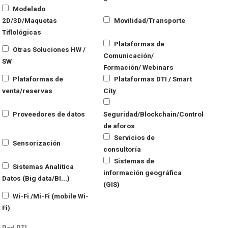
Modelado
2D/3D/Maquetas
Movilidad/Transporte
Tiflológicas
Plataformas de
Otras Soluciones HW /
Comunicación/
SW
Formación/ Webinars
Plataformas de
Plataformas DTI / Smart
venta/reservas
City
Proveedores de datos
Seguridad/Blockchain/Control
de aforos
Servicios de
Sensorización
consultoría
Sistemas de
Sistemas Analítica
información geográfica
Datos (Big data/BI...)
(GIS)
Wi-Fi /Mi-Fi (mobile Wi-
Fi)