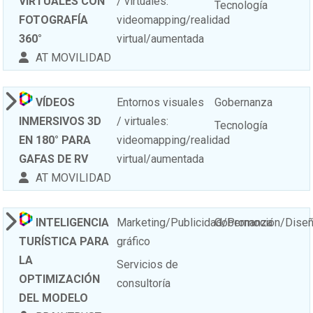
VIRTUALES CON
/ virtuales:
Tecnología
FOTOGRAFÍA
videomapping/realidad
360°
virtual/aumentada
AT MOVILIDAD
VÍDEOS
Entornos visuales
Gobernanza
INMERSIVOS 3D
/ virtuales:
Tecnología
EN 180° PARA
videomapping/realidad
GAFAS DE RV
virtual/aumentada
AT MOVILIDAD
INTELIGENCIA
Marketing/Publicidad/Promoción/Dise
Gobernanza
TURÍSTICA PARA
gráfico
LA
Servicios de
OPTIMIZACIÓN
consultoría
DEL MODELO