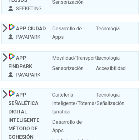
FLUJOS
Sensorización
SEEKETING
APP CIUDAD
Desarrollo de
Tecnología
PAVAPARK
Apps
APP
Movilidad/Transporte
Tecnología
FINDPARK
Sensorización
Accesibilidad
PAVAPARK
APP
Cartelería
Tecnología
SEÑALÉTICA
Inteligente/Tótems/Señalización
DIGITAL
turística
INTELIGENTE
Desarrollo de
MÉTODO DE
Apps
COHESIÓN