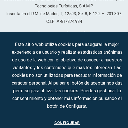
Tecnologías Turísticas, S.A.M.P.
Inscrita en el R.M. de Madrid, T, 12593, Se. 8, F. 129, H. 201.307.
C.I.F.: A-81/874.984
Síguenos en redes sociales:
Este sitio web utiliza cookies para asegurar la mejor
experiencia de usuario y realizar estadísticas anónimas
de uso de la web con el objetivo de conocer a nuestros
CONTACTO
visitantes y los contenidos que más les interesan. Las
cookies no son utilizadas para recaudar información de
carácter personal. Al pulsar el botón de aceptar nos das
2022 © DTI · Todos los derechos reservados ·
Aviso legal
·
permiso para utilizar las cookies. Puedes gestionar tu
Política de privacidad
·
Política de Cookies
consentimiento y obtener más información pulsando el
botón de Configurar.
CONFIGURAR