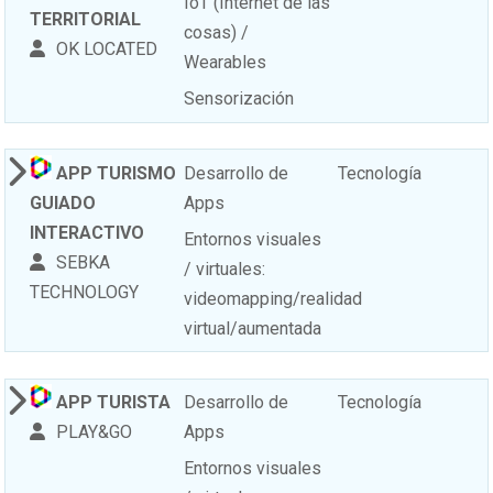
IoT (Internet de las
TERRITORIAL
cosas) /
OK LOCATED
Wearables
Sensorización
APP TURISMO
Desarrollo de
Tecnología
GUIADO
Apps
INTERACTIVO
Entornos visuales
SEBKA
/ virtuales:
TECHNOLOGY
videomapping/realidad
virtual/aumentada
APP TURISTA
Desarrollo de
Tecnología
PLAY&GO
Apps
Entornos visuales