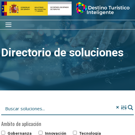
Saltar
Inicio
al
contenido
Menú
Directorio de soluciones
Ambito de aplicación
Gobernanza
Innovación
Tecnología