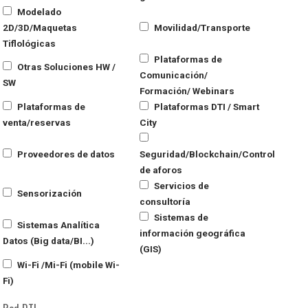
Modelado
2D/3D/Maquetas
Movilidad/Transporte
Tiflológicas
Plataformas de
Otras Soluciones HW /
Comunicación/
SW
Formación/ Webinars
Plataformas de
Plataformas DTI / Smart
venta/reservas
City
Proveedores de datos
Seguridad/Blockchain/Control
de aforos
Servicios de
Sensorización
consultoría
Sistemas de
Sistemas Analítica
información geográfica
Datos (Big data/BI...)
(GIS)
Wi-Fi /Mi-Fi (mobile Wi-
Fi)