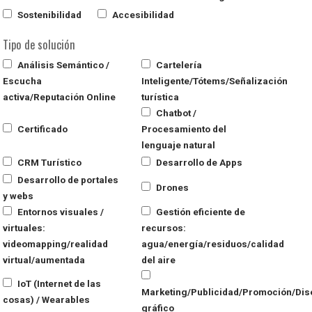
Sostenibilidad
Accesibilidad
Tipo de solución
Análisis Semántico /
Cartelería
Escucha
Inteligente/Tótems/Señalización
activa/Reputación Online
turística
Chatbot /
Certificado
Procesamiento del
lenguaje natural
CRM Turístico
Desarrollo de Apps
Desarrollo de portales
Drones
y webs
Entornos visuales /
Gestión eficiente de
virtuales:
recursos:
videomapping/realidad
agua/energía/residuos/calidad
virtual/aumentada
del aire
IoT (Internet de las
Marketing/Publicidad/Promoción/Dis
cosas) / Wearables
gráfico