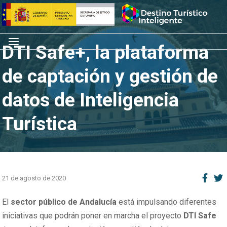
Saltar
Inicio
al
contenido
Menú
DTI Safe+, la plataforma
de captación y gestión de
datos de Inteligencia
Turística
21 de agosto de 2020
El
sector público de Andalucía
está impulsando diferentes
iniciativas que podrán poner en marcha el proyecto
DTI Safe