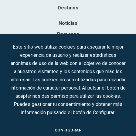
Destinos
Noticias
Recursos
Contacto
Este sitio web utiliza cookies para asegurar la mejor
experiencia de usuario y realizar estadísticas
Sociedad Mercantil Estatal para la Gestión de la Innovación y las
anónimas de uso de la web con el objetivo de conocer
Tecnologías Turísticas, S.A.M.P.
a nuestros visitantes y los contenidos que más les
Inscrita en el R.M. de Madrid, T, 12593, Se. 8, F. 129, H. 201.307.
interesan. Las cookies no son utilizadas para recaudar
C.I.F.: A-81/874.984
información de carácter personal. Al pulsar el botón de
aceptar nos das permiso para utilizar las cookies.
Síguenos en redes sociales:
Puedes gestionar tu consentimiento y obtener más
información pulsando el botón de Configurar.
CONTACTO
CONFIGURAR