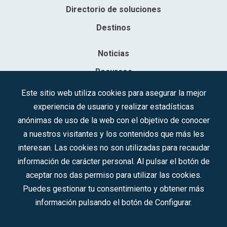
Directorio de soluciones
Destinos
Noticias
Recursos
Contacto
Este sitio web utiliza cookies para asegurar la mejor
experiencia de usuario y realizar estadísticas
Sociedad Mercantil Estatal para la Gestión de la Innovación y las
anónimas de uso de la web con el objetivo de conocer
Tecnologías Turísticas, S.A.M.P.
a nuestros visitantes y los contenidos que más les
Inscrita en el R.M. de Madrid, T, 12593, Se. 8, F. 129, H. 201.307.
interesan. Las cookies no son utilizadas para recaudar
C.I.F.: A-81/874.984
información de carácter personal. Al pulsar el botón de
aceptar nos das permiso para utilizar las cookies.
Síguenos en redes sociales:
Puedes gestionar tu consentimiento y obtener más
información pulsando el botón de Configurar.