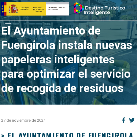
Saltar
Inicio
al
contenido
Menú
El Ayuntamiento de
Fuengirola instala nuevas
papeleras inteligentes
para optimizar el servicio
de recogida de residuos
27 de noviembre de 2024
> EL AYUNTAMIENTO DE FUENGIROLA