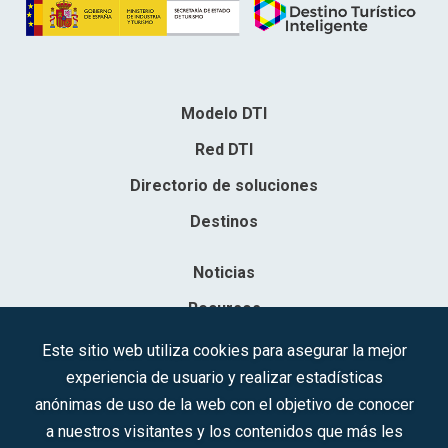
Modelo DTI
Red DTI
Directorio de soluciones
Destinos
Noticias
Recursos
Contacto
Este sitio web utiliza cookies para asegurar la mejor
experiencia de usuario y realizar estadísticas
Sociedad Mercantil Estatal para la Gestión de la Innovación y las
anónimas de uso de la web con el objetivo de conocer
Tecnologías Turísticas, S.A.M.P.
a nuestros visitantes y los contenidos que más les
Inscrita en el R.M. de Madrid, T, 12593, Se. 8, F. 129, H. 201.307.