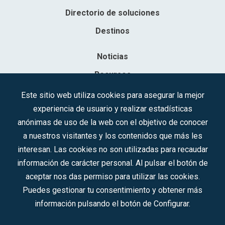
Directorio de soluciones
Destinos
Noticias
Recursos
Contacto
Este sitio web utiliza cookies para asegurar la mejor
experiencia de usuario y realizar estadísticas
Sociedad Mercantil Estatal para la Gestión de la Innovación y las
anónimas de uso de la web con el objetivo de conocer
Tecnologías Turísticas, S.A.M.P.
a nuestros visitantes y los contenidos que más les
Inscrita en el R.M. de Madrid, T, 12593, Se. 8, F. 129, H. 201.307.
interesan. Las cookies no son utilizadas para recaudar
C.I.F.: A-81/874.984
información de carácter personal. Al pulsar el botón de
aceptar nos das permiso para utilizar las cookies.
Síguenos en redes sociales:
Puedes gestionar tu consentimiento y obtener más
información pulsando el botón de Configurar.