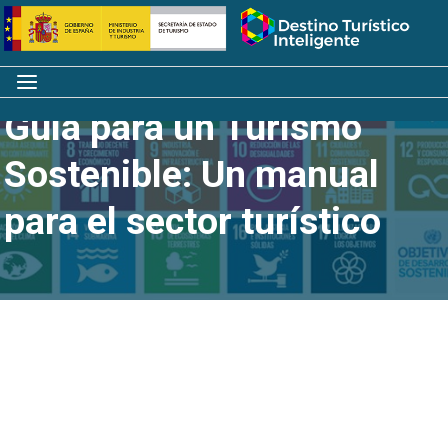
Saltar
Inicio
al
contenido
Menú
Guía para un Turismo
Sostenible: Un manual
para el sector turístico