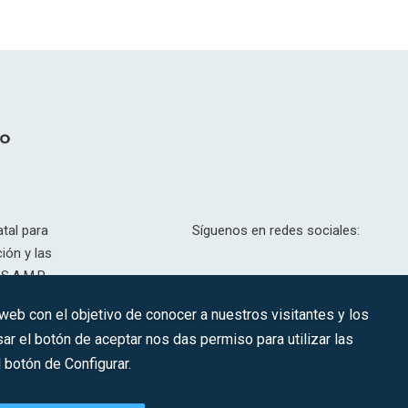
tal para
Síguenos en redes sociales:
ión y las
S.A.M.P.
drid, T,
 web con el objetivo de conocer a nuestros visitantes y los
201.307.
ar el botón de aceptar nos das permiso para utilizar las
CONTACTO
botón de Configurar.