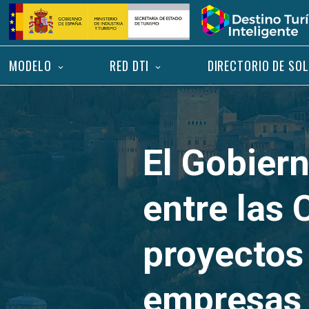
Saltar
Inicio
al
contenido
MODELO
RED DTI
DIRECTORIO DE SO
El Gobier
entre las 
proyectos 
empresas 