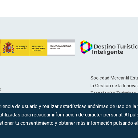
Sociedad Mercantil Esta
la Gestión de la Innovac
s
Tecnologías Turísticas, 
Inscrita en el R.M. de Ma
riencia de usuario y realizar estadísticas anónimas de uso de la
12593, Se. 8, F. 129, H. 
ilizadas para recaudar información de carácter personal. Al puls
tionar tu consentimiento y obtener más información pulsando el 
C.I.F.: A-81/874.984