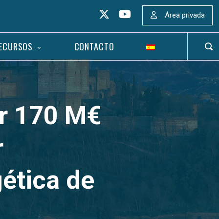
Área privada
ECURSOS
CONTACTO
ABR
BAR
DE
BÚS
ir 170 M€
r
gética de