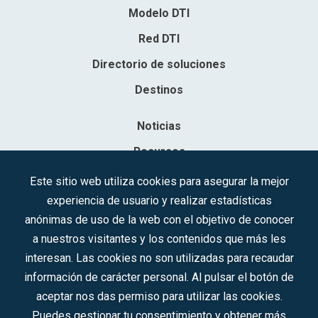
Modelo DTI
Red DTI
Directorio de soluciones
Destinos
Noticias
Recursos
Contacto
Este sitio web utiliza cookies para asegurar la mejor
experiencia de usuario y realizar estadísticas
Sociedad Mercantil Estatal para la Gestión de la Innovación y las
anónimas de uso de la web con el objetivo de conocer
Tecnologías Turísticas, S.A.M.P.
a nuestros visitantes y los contenidos que más les
Inscrita en el R.M. de Madrid, T, 12593, Se. 8, F. 129, H. 201.307.
interesan. Las cookies no son utilizadas para recaudar
C.I.F.: A-81/874.984
información de carácter personal. Al pulsar el botón de
aceptar nos das permiso para utilizar las cookies.
Síguenos en redes sociales:
Puedes gestionar tu consentimiento y obtener más