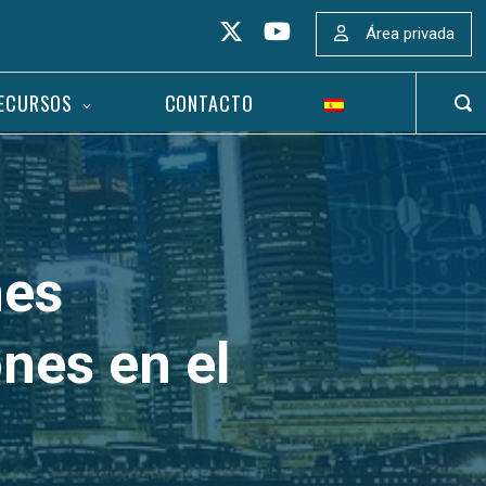
Área privada
ECURSOS
CONTACTO
ABR
BAR
DE
BÚS
nes
nes en el