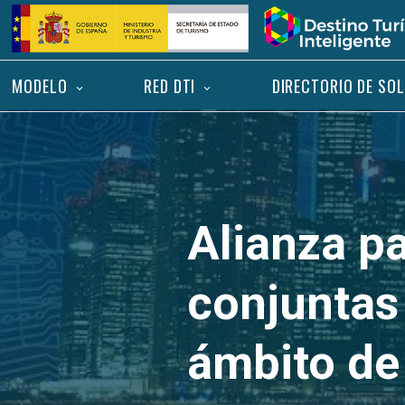
Saltar
Inicio
al
contenido
MODELO
RED DTI
DIRECTORIO DE SO
Alianza pa
conjuntas 
ámbito de 