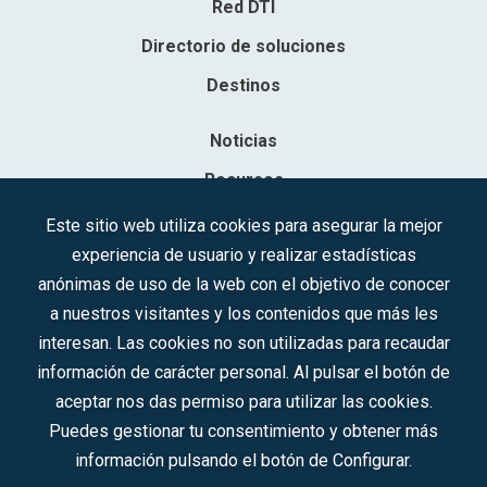
Red DTI
Directorio de soluciones
Destinos
Noticias
Recursos
Contacto
Este sitio web utiliza cookies para asegurar la mejor
experiencia de usuario y realizar estadísticas
Sociedad Mercantil Estatal para la Gestión de la Innovación y las
anónimas de uso de la web con el objetivo de conocer
Tecnologías Turísticas, S.A.M.P.
a nuestros visitantes y los contenidos que más les
Inscrita en el R.M. de Madrid, T, 12593, Se. 8, F. 129, H. 201.307.
interesan. Las cookies no son utilizadas para recaudar
C.I.F.: A-81/874.984
información de carácter personal. Al pulsar el botón de
aceptar nos das permiso para utilizar las cookies.
Síguenos en redes sociales:
Puedes gestionar tu consentimiento y obtener más
información pulsando el botón de Configurar.