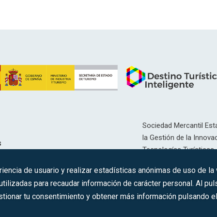
Sociedad Mercantil Esta
la Gestión de la Innovac
s
Tecnologías Turísticas, 
Inscrita en el R.M. de Ma
riencia de usuario y realizar estadísticas anónimas de uso de la
12593, Se. 8, F. 129, H. 
ilizadas para recaudar información de carácter personal. Al puls
tionar tu consentimiento y obtener más información pulsando el 
C.I.F.: A-81/874.984