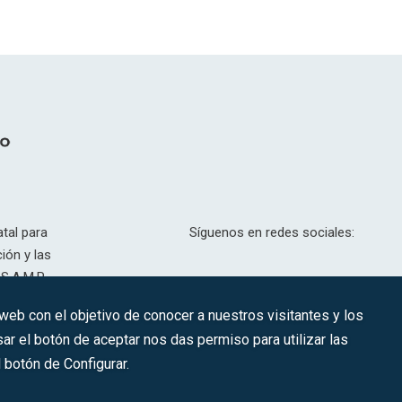
tal para
Síguenos en redes sociales:
ión y las
S.A.M.P.
drid, T,
 web con el objetivo de conocer a nuestros visitantes y los
201.307.
ar el botón de aceptar nos das permiso para utilizar las
CONTACTO
botón de Configurar.