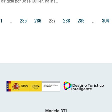
dirigida por José Guillén, ha ins...
1
…
285
286
287
288
289
…
304
Modelo DTI