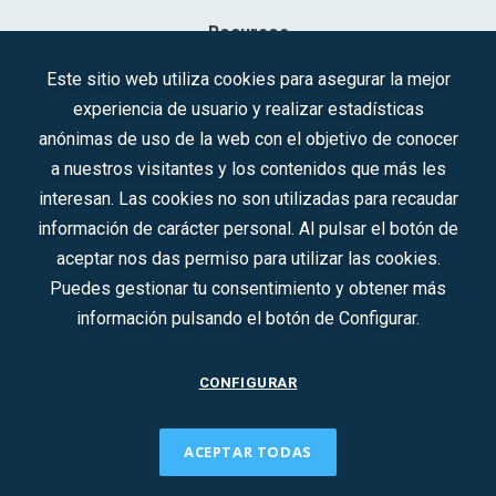
Recursos
Contacto
Este sitio web utiliza cookies para asegurar la mejor
experiencia de usuario y realizar estadísticas
Sociedad Mercantil Estatal para la Gestión de la Innovación y las
anónimas de uso de la web con el objetivo de conocer
Tecnologías Turísticas, S.A.M.P.
a nuestros visitantes y los contenidos que más les
Inscrita en el R.M. de Madrid, T, 12593, Se. 8, F. 129, H. 201.307.
interesan. Las cookies no son utilizadas para recaudar
C.I.F.: A-81/874.984
información de carácter personal. Al pulsar el botón de
aceptar nos das permiso para utilizar las cookies.
Síguenos en redes sociales:
Puedes gestionar tu consentimiento y obtener más
información pulsando el botón de Configurar.
CONTACTO
CONFIGURAR
ACEPTAR TODAS
2022 © DTI · Todos los derechos reservados ·
Aviso legal
·
Política de privacidad
·
Política de Cookies