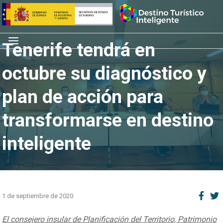
Saltar
Inicio
al
contenido
Menú
Tenerife tendrá en
octubre su diagnóstico y
plan de acción para
transformarse en destino
inteligente
1 de septiembre de 2020
El consejero insular de Planificación del Territorio, Patrimonio