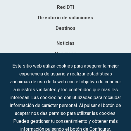
Red DTI
Directorio de soluciones
Destinos
Noticias
Recursos
Contacto
Este sitio web utiliza cookies para asegurar la mejor
experiencia de usuario y realizar estadísticas
Sociedad Mercantil Estatal para la Gestión de la Innovación y las
anónimas de uso de la web con el objetivo de conocer
Tecnologías Turísticas, S.A.M.P.
a nuestros visitantes y los contenidos que más les
Inscrita en el R.M. de Madrid, T, 12593, Se. 8, F. 129, H. 201.307.
interesan. Las cookies no son utilizadas para recaudar
C.I.F.: A-81/874.984
información de carácter personal. Al pulsar el botón de
aceptar nos das permiso para utilizar las cookies.
Síguenos en redes sociales:
Puedes gestionar tu consentimiento y obtener más
información pulsando el botón de Configurar.