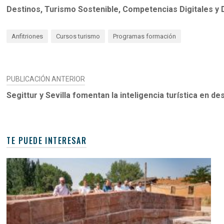
Destinos, Turismo Sostenible, Competencias Digitales y
Anfitriones
Cursos turismo
Programas formación
NAVEGACIÓN
PUBLICACIÓN ANTERIOR
DE
Segittur y Sevilla fomentan la inteligencia turística en de
ENTRADAS
TE PUEDE INTERESAR