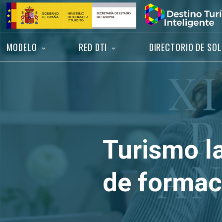
Saltar
Inicio
al
contenido
MODELO
RED DTI
DIRECTORIO DE SO
Turismo l
de formac