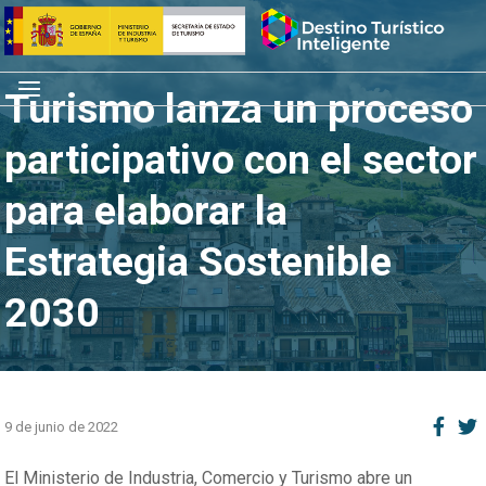
Saltar
Inicio
al
contenido
Menú
Turismo lanza un proceso
participativo con el sector
para elaborar la
Estrategia Sostenible
2030
9 de junio de 2022
El Ministerio de Industria, Comercio y Turismo abre un