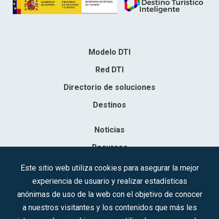
Modelo DTI
Red DTI
Directorio de soluciones
Destinos
Noticias
Recursos
Contacto
Este sitio web utiliza cookies para asegurar la mejor
experiencia de usuario y realizar estadísticas
Sociedad Mercantil Estatal para la Gestión de la Innovación y las
anónimas de uso de la web con el objetivo de conocer
Tecnologías Turísticas, S.A.M.P.
a nuestros visitantes y los contenidos que más les
Inscrita en el R.M. de Madrid, T, 12593, Se. 8, F. 129, H. 201.307.