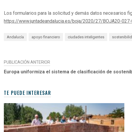
Los formularios para la solicitud y demás datos necesarios fig
https://www.juntadeandalucia.es/boja/2020/27/BOJA20-02
Andalucía
apoyo financiero
ciudades inteligentes
sostenibili
NAVEGACIÓN
PUBLICACIÓN ANTERIOR
DE
Europa uniformiza el sistema de clasificación de sostenib
ENTRADAS
TE PUEDE INTERESAR