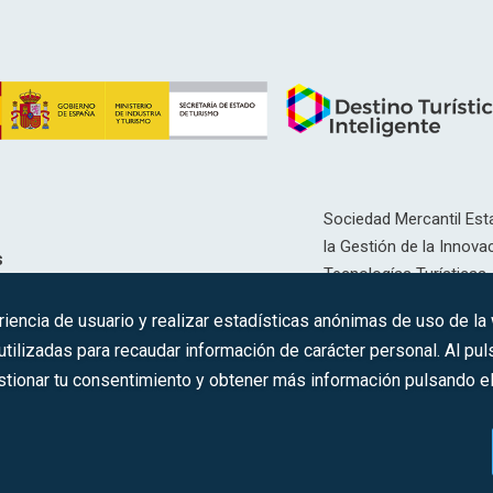
Sociedad Mercantil Esta
la Gestión de la Innovac
s
Tecnologías Turísticas, 
Inscrita en el R.M. de Ma
riencia de usuario y realizar estadísticas anónimas de uso de la
12593, Se. 8, F. 129, H. 
ilizadas para recaudar información de carácter personal. Al puls
tionar tu consentimiento y obtener más información pulsando el 
C.I.F.: A-81/874.984
s los derechos reservados ·
Aviso legal
·
Política de privacidad
·