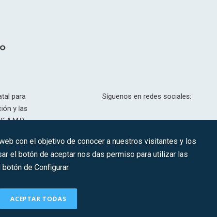
tal para
Síguenos en redes sociales:
ión y las
S.A.M.P.
drid, T,
 web con el objetivo de conocer a nuestros visitantes y los
201.307.
ar el botón de aceptar nos das permiso para utilizar las
CONTACTO
botón de Configurar.
ACEPTAR TODAS
Política de Cookies