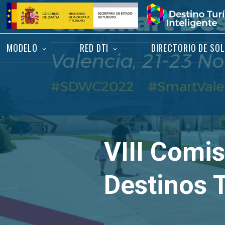
Saltar
Inicio
al
contenido
MODELO
RED DTI
DIRECTORIO DE SO
VIII Comis
Destinos T