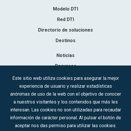
Modelo DTI
Red DTI
Directorio de soluciones
Destinos
Noticias
Recursos
Contacto
Este sitio web utiliza cookies para asegurar la mejor
experiencia de usuario y realizar estadísticas
Sociedad Mercantil Estatal para la Gestión de la Innovación y las
anónimas de uso de la web con el objetivo de conocer
Tecnologías Turísticas, S.A.M.P.
a nuestros visitantes y los contenidos que más les
Inscrita en el R.M. de Madrid, T, 12593, Se. 8, F. 129, H. 201.307.
interesan. Las cookies no son utilizadas para recaudar
C.I.F.: A-81/874.984
información de carácter personal. Al pulsar el botón de
aceptar nos das permiso para utilizar las cookies.
Síguenos en redes sociales: