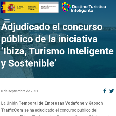
Saltar
Inicio
al
contenido
Menú
Adjudicado el concurso
público de la iniciativa
‘Ibiza, Turismo Inteligente
y Sostenible’
8 de septiembre de 2021
La
Unión Temporal de Empresas Vodafone y Kapsch
TrafficCom
se ha adjudicado el concurso público del