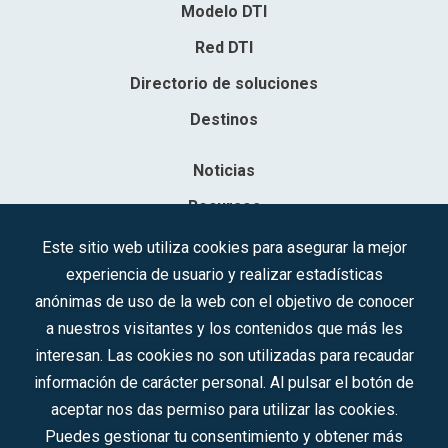
Modelo DTI
Red DTI
Directorio de soluciones
Destinos
Noticias
Recursos
Contacto
Este sitio web utiliza cookies para asegurar la mejor
experiencia de usuario y realizar estadísticas
Sociedad Mercantil Estatal para la Gestión de la Innovación y las
anónimas de uso de la web con el objetivo de conocer
Tecnologías Turísticas, S.A.M.P.
a nuestros visitantes y los contenidos que más les
Inscrita en el R.M. de Madrid, T, 12593, Se. 8, F. 129, H. 201.307.
interesan. Las cookies no son utilizadas para recaudar
C.I.F.: A-81/874.984
información de carácter personal. Al pulsar el botón de
aceptar nos das permiso para utilizar las cookies.
Síguenos en redes sociales:
Puedes gestionar tu consentimiento y obtener más