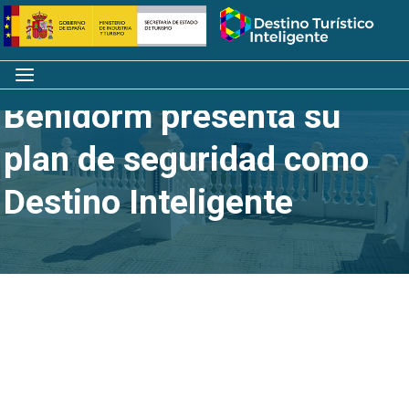
Saltar
Inicio
al
contenido
Menú
Benidorm presenta su
plan de seguridad como
Destino Inteligente