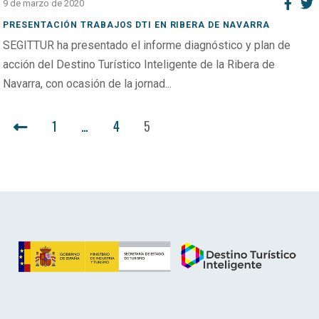
9 de marzo de 2020
PRESENTACIÓN TRABAJOS DTI EN RIBERA DE NAVARRA
SEGITTUR ha presentado el informe diagnóstico y plan de
acción del Destino Turístico Inteligente de la Ribera de
Navarra, con ocasión de la jornad...
PAGINACIÓN
1
…
4
5
DE
ENTRADAS