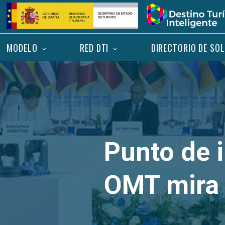
Saltar
Inicio
al
contenido
MODELO
RED DTI
DIRECTORIO DE SO
Punto de i
OMT mira 