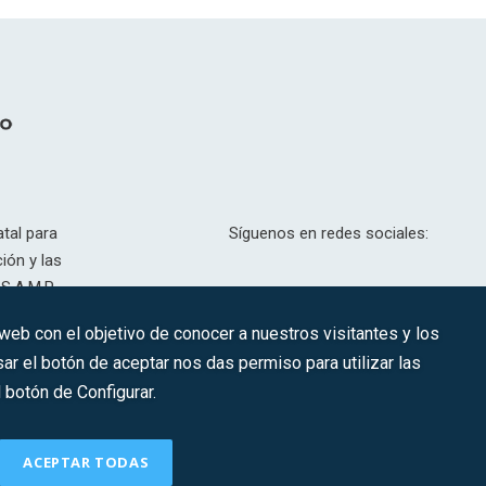
tal para
Síguenos en redes sociales:
ión y las
S.A.M.P.
drid, T,
 web con el objetivo de conocer a nuestros visitantes y los
201.307.
ar el botón de aceptar nos das permiso para utilizar las
CONTACTO
botón de Configurar.
ACEPTAR TODAS