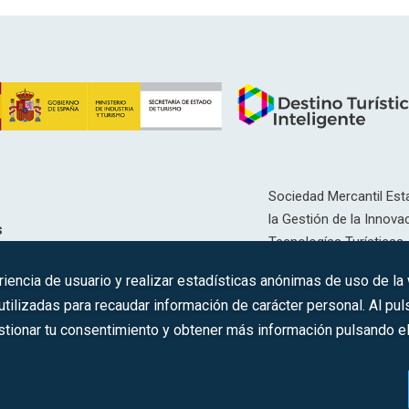
Sociedad Mercantil Esta
la Gestión de la Innovac
s
Tecnologías Turísticas, 
Inscrita en el R.M. de Ma
riencia de usuario y realizar estadísticas anónimas de uso de la
12593, Se. 8, F. 129, H. 
ilizadas para recaudar información de carácter personal. Al puls
tionar tu consentimiento y obtener más información pulsando el 
C.I.F.: A-81/874.984