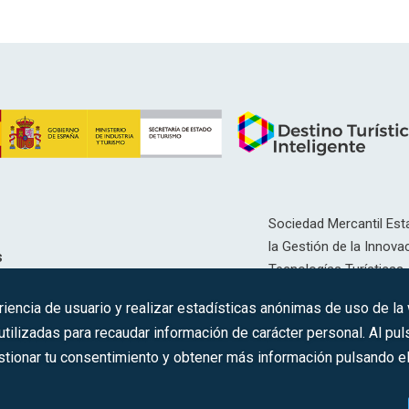
Sociedad Mercantil Esta
la Gestión de la Innovac
s
Tecnologías Turísticas, 
Inscrita en el R.M. de Ma
riencia de usuario y realizar estadísticas anónimas de uso de la
12593, Se. 8, F. 129, H. 
ilizadas para recaudar información de carácter personal. Al puls
tionar tu consentimiento y obtener más información pulsando el 
C.I.F.: A-81/874.984