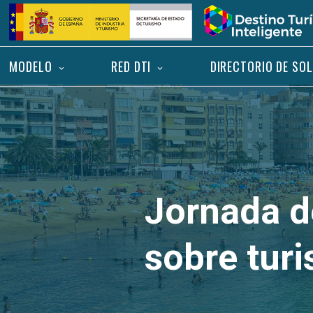
Saltar
Inicio
al
contenido
MODELO
RED DTI
DIRECTORIO DE SO
Jornada d
sobre tur