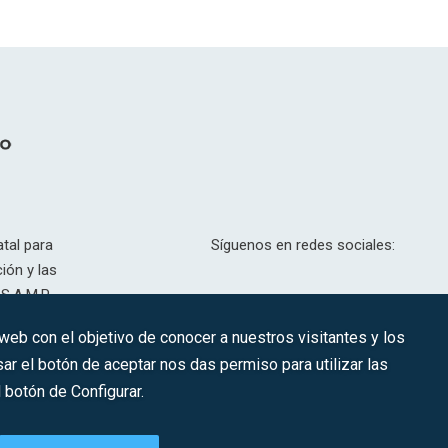
tal para
Síguenos en redes sociales:
ión y las
S.A.M.P.
drid, T,
 web con el objetivo de conocer a nuestros visitantes y los
201.307.
ar el botón de aceptar nos das permiso para utilizar las
CONTACTO
botón de Configurar.